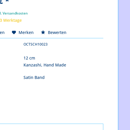
€ *
k
l. Versandkosten
 3 Werktage
hen
Merken
Bewerten
OCTSCH10023
12 cm
Kanzashi, Hand Made
Satin Band